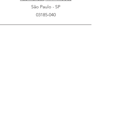
São Paulo - SP
03185-040
Telefone
11 2021-2200
WhatsApp
11 99283-2480
Email
clcontabil@clcontabil.com.br